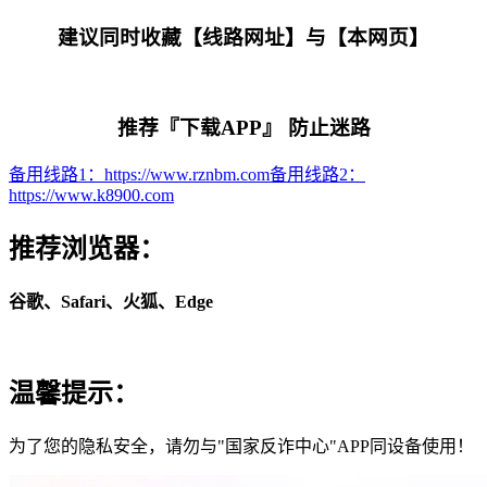
建议同时收藏【线路网址】与【本网页】
推荐『下载APP』 防止迷路
备用线路
1
：
https://www.rznbm.com
备用线路
2
：
https://www.k8900.com
推荐浏览器：
谷歌、Safari、火狐、Edge
温馨提示：
为了您的隐私安全，请勿与"国家反诈中心"APP同设备使用！